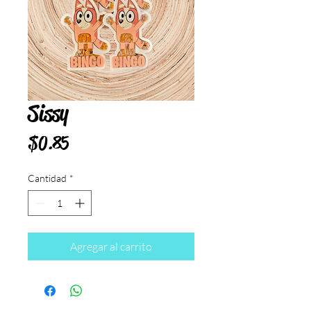
Sissy
Precio
$0.85
Cantidad
*
Agregar al carrito