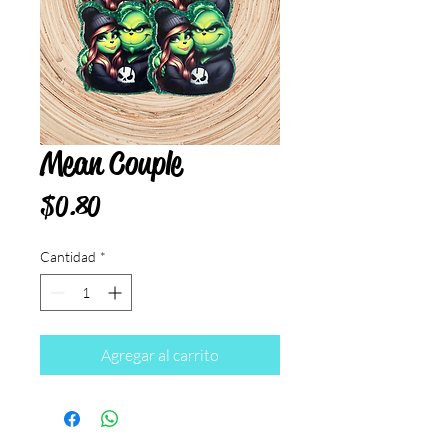
Mean Couple
Precio
$0.80
Cantidad
*
Agregar al carrito