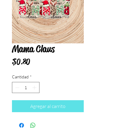
Mama Claus
Precio
$0.80
Cantidad
*
Agregar al carrito